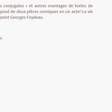
 conjugales » et autres montages de textes de
posé de deux pièces comiques en un acte! La vie
épeint Georges Feydeau.
u
ACCUEIL
Mentions légales
Confidentialité