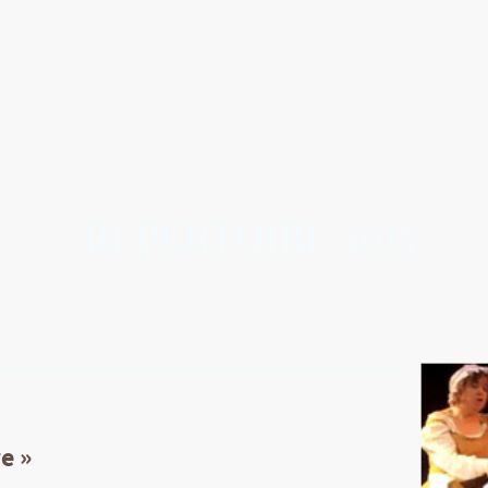
ACCUEIL
ATELIER
REPERTOIRE 2015
e »