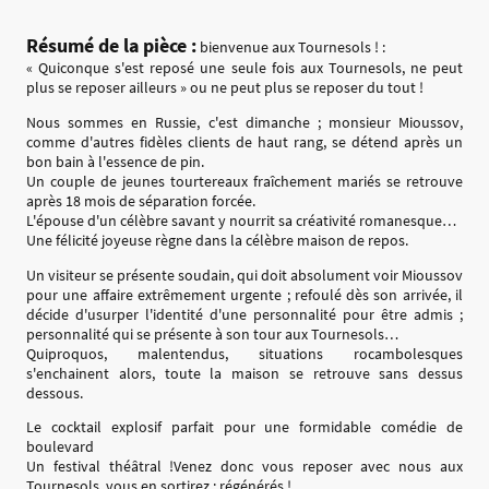
Résumé de la pièce :
bienvenue aux Tournesols ! :
« Quiconque s'est reposé une seule fois aux Tournesols, ne peut
plus se reposer ailleurs » ou ne peut plus se reposer du tout !
Nous sommes en Russie, c'est dimanche ; monsieur Mioussov,
comme d'autres fidèles clients de haut rang, se détend après un
bon bain à l'essence de pin.
Un couple de jeunes tourtereaux fraîchement mariés se retrouve
après 18 mois de séparation forcée.
L'épouse d'un célèbre savant y nourrit sa créativité romanesque…
Une félicité joyeuse règne dans la célèbre maison de repos.
Un visiteur se présente soudain, qui doit absolument voir Mioussov
pour une affaire extrêmement urgente ; refoulé dès son arrivée, il
décide d'usurper l'identité d'une personnalité pour être admis ;
personnalité qui se présente à son tour aux Tournesols…
Quiproquos, malentendus, situations rocambolesques
s'enchainent alors, toute la maison se retrouve sans dessus
dessous.
Le cocktail explosif parfait pour une formidable comédie de
boulevard
Un festival théâtral !Venez donc vous reposer avec nous aux
Tournesols, vous en sortirez : régénérés !